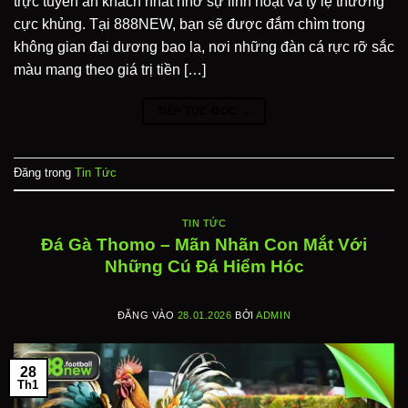
trực tuyến ăn khách nhất nhờ sự linh hoạt và tỷ lệ thưởng
cực khủng. Tại 888NEW, bạn sẽ được đắm chìm trong
không gian đại dương bao la, nơi những đàn cá rực rỡ sắc
màu mang theo giá trị tiền […]
TIẾP TỤC ĐỌC
→
Đăng trong
Tin Tức
TIN TỨC
Đá Gà Thomo – Mãn Nhãn Con Mắt Với
Những Cú Đá Hiểm Hóc
ĐĂNG VÀO
28.01.2026
BỞI
ADMIN
28
Th1