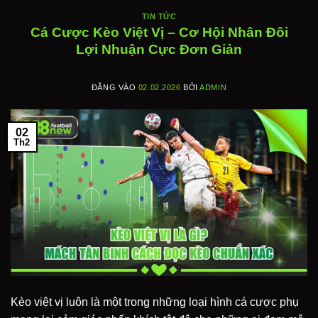
TIN TỨC
Cá Cược Kèo Việt Vị – Cơ Hội Nhân Đôi
Lợi Nhuận Cực Đơn Giản
ĐĂNG VÀO
02.02.2026
BỞI
ADMIN
02
Th2
Kèo việt vị luôn là một trong những loại hình cá cược phụ