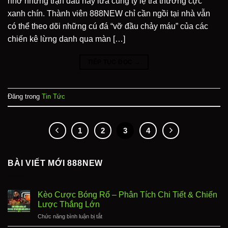
nhờ những trận đấu nảy lửa cùng tỷ lệ trả thưởng cực
xanh chín. Thành viên 888NEW chỉ cần ngồi tại nhà vẫn
có thể theo dõi những cú đá “vỡ đầu chảy máu” của các
chiến kê lừng danh qua màn […]
TIẾP TỤC ĐỌC
→
Đăng trong
Tin Tức
1
2
3
4
BÀI VIẾT MỚI 888NEW
Kèo Cược Bóng Rổ – Phân Tích Chi Tiết & Chiến
Lược Thắng Lớn
ở
Chức năng bình luận bị tắt
Kèo