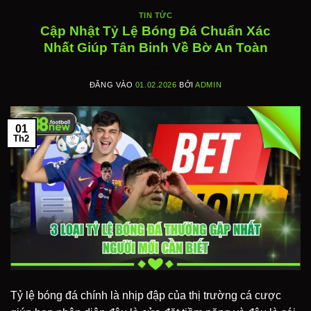
TIN TỨC
Cập Nhật Tỷ Lệ Bóng Đá Chuẩn Xác
Nhất Giúp Tân Binh Về Bờ An Toàn
ĐĂNG VÀO
01.02.2026
BỞI
ADMIN
01
Th2
Tỷ lệ bóng đá chính là nhịp đập của thị trường cá cược