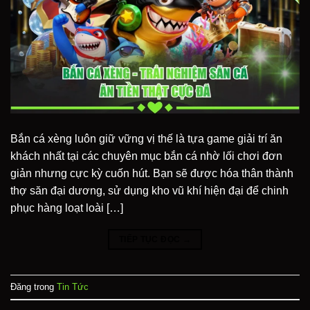
Bắn cá xèng luôn giữ vững vị thế là tựa game giải trí ăn
khách nhất tại các chuyên mục bắn cá nhờ lối chơi đơn
giản nhưng cực kỳ cuốn hút. Bạn sẽ được hóa thân thành
thợ săn đại dương, sử dụng kho vũ khí hiện đại để chinh
phục hàng loạt loài […]
TIẾP TỤC ĐỌC
→
Đăng trong
Tin Tức