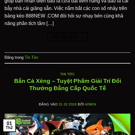
giúp bạn nhận diện đâu là cửa đặt tiềm năng và đâu là cái
bẫy nhà cái giăng sẵn. Việc nắm bắt các con số nhảy trên
bảng kèo 888NEW .COM đòi hỏi sự nhạy bén cùng khả
năng phân tích tâm […]
TIẾP TỤC ĐỌC
→
Đăng trong
Tin Tức
TIN TỨC
Bắn Cá Xèng – Tuyệt Phẩm Giải Trí Đổi
Thưởng Đẳng Cấp Quốc Tế
ĐĂNG VÀO
01.02.2026
BỞI
ADMIN
01
Th2